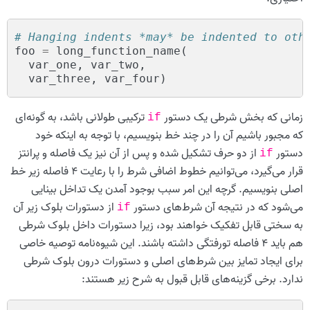
# Hanging indents *may* be indented to oth
foo
=
long_function_name
(
var_one
,
var_two
,
var_three
,
var_four
)
زمانی که بخش شرطی یک دستور
ترکیبی طولانی باشد، به گونه‌ای
if
که مجبور باشیم آن را در چند خط بنویسیم، با توجه به اینکه خود
دستور
از دو حرف تشکیل شده و پس از آن نیز یک فاصله و پرانتز
if
قرار می‌گیرد، می‌توانیم خطوط اضافی شرط را با رعایت ۴ فاصله زیر خط
اصلی بنویسیم. گرچه این امر سبب بوجود آمدن یک تداخل بینایی
می‌شود که در نتیجه آن شرط‌های دستور
از دستورات بلوک زیر آن
if
به سختی قابل تفکیک خواهند بود، زیرا دستورات داخل بلوک شرطی
هم باید ۴ فاصله تورفتگی داشته باشند. این شیوه‌نامه توصیه خاصی
برای ایجاد تمایز بین شرط‌های اصلی و دستورات درون بلوک شرطی
ندارد. برخی گزینه‌های قابل قبول به شرح زیر هستند: