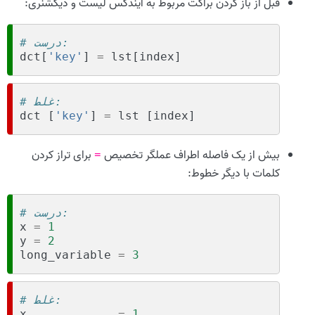
قبل از باز کردن براکت مربوط به ایندکس لیست و دیکشنری:
# درست:
dct
[
'key'
]
=
lst
[
index
]
# غلط:
dct
[
'key'
]
=
lst
[
index
]
بیش از یک فاصله اطراف عملگر تخصیص
برای تراز کردن
=
کلمات با دیگر خطوط:
# درست:
x
=
1
y
=
2
long_variable
=
3
# غلط:
x
=
1