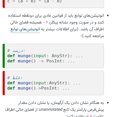
c
=
(
a
+
b
)
*
(
a
-
b
)
انوتیشن‌های توابع باید از قوانین عادی برای دونقطه استفاده
کنند و در صورت وجود نشانه پیکان
همیشه فضای خالی
->
اطراف آن باشد. (برای اطلاعات بیشتر به
انوتیشن‌های توابع
مراجعه کنید.):
# درست:
def
munge
(
input
:
AnyStr
):
...
def
munge
()
->
PosInt
:
...
# غلط:
def
munge
(
input
:
AnyStr
):
...
def
munge
()
->
PosInt
:
...
به هنگام نشان دادن یک آرگومان، یا نشان دادن مقدار
پیش‌فرض پارامتر یک تابع
unannotated
از فضای خالی اطراف
علامت
استفاده نکنید:
=