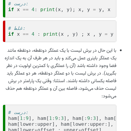
# درست:
if
x
==
4
:
print
(
x
,
y
);
x
,
y
=
y
,
x
# غلط:
if
x
==
4
:
print
(
x
,
y
)
;
x
,
y
=
y
,
x
با این حال در برش لیست با یک عملگر دونقطه، دونقطه مانند
یک عملگر باینری عمل می‌کند و باید در هر طرف آن به یک اندازه
فضا وجود داشته باشد (آن را عملگری با کمترین اولویت در نظر
بگیرید). در برش لیست با دو عملگر دونقطه، هر دو عملگر باید
فاصله یکسانی داشته باشند. استثنا: وقتی یک پارامتر در برش
لیست حذف می‌شود، فاصله بین آن و عملگر دونقطه هم حذف
می‌شود:
# درست:
ham
[
1
:
9
],
ham
[
1
:
9
:
3
],
ham
[:
9
:
3
],
ham
[
1
::
3
]
ham
[
lower
:
upper
],
ham
[
lower
:
upper
:],
ham
[
l
ham
[
lower
+
offset
:
upper
+
offset
]