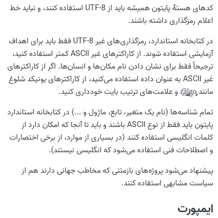
کدهای هستهٔ پایتون همیشه باید از UTF-8 استفاده کنند، و نباید خط
اعلام رمزگذاری داشته باشند.
در کتابخانه استاندارد، رمزگذاری‌های غیر UTF-8 فقط باید برای اهداف
آزمایشی استفاده شوند. از کاراکترهای غیر ASCII کمتر استفاده کنید،
ترجیحاً فقط برای نشان دادن نام مکان‌ها و انسان‌ها. اگر از کاراکترهای
غیر ASCII به عنوان داده استفاده می‌کنید، از کاراکترهای یونیکد شلوغ
مانند z̯̯͡a̧͎̺l̡͓̫g̹̲o̡̼̘ و علامت‌های ترتیب بایت خودداری کنید.
تمام شناسه‌ها (نام یک متغیر، تابع، ماژول و ...) در کتابخانه استاندارد
پایتون باید فقط از نوع ASCII باشند و باید تا آنجا که امکان دارد از
کلمات انگلیسی استفاده کنند (در بسیاری از موارد، از برخی اختصارات
و اصطلاحات فنی استفاده می‌شود که انگلیسی نیستند).
پیشنهاد می‌شود پروژه‌های بازمتنی که مخاطب جهانی دارند هم از
سیاست مشابهی استفاده کنند.
ایمپورت