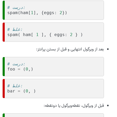
# درست:
spam
(
ham
[
1
],
{
eggs
:
2
})
# غلط:
spam
(
ham
[
1
],
{
eggs
:
2
}
)
بعد از ویرگول انتهایی و قبل از بستن پرانتز:
# درست:
foo
=
(
0
,)
# غلط:
bar
=
(
0
,
)
قبل از ویرگول، نقطه‌ویرگول یا دونقطه: