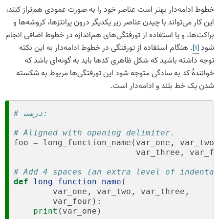
خطوط ادامه‌دار بهتر است عناصر خود را به صورت عمودی هم‌تراز کنند،
این کار می‌تواند با چیدن عناصر زیر یکدیگر درون پرانتزها، کروشه‌ها و
براکت‌ها، و یا استفاده از تورفتگی‌های هم‌اندازه در خطوط اضافی انجام
شود
. هنگام استفاده از تورفتگی در خطوط ادامه‌دار به این نکته
]
1
[
توجه داشته باشید که شکل ظاهری کدها باید به گونه‌ای باشد که
خوانندهٔ کد به سادگی متوجه شود این تورفتگی‌ها مربوط به شکسته
شدن یک خط بلند و ادامه‌دار است.
# درست:
# Aligned with opening delimiter.
foo
=
long_function_name
(
var_one
,
var_two
,
var_three
,
var_fo
# Add 4 spaces (an extra level of indentat
def
long_function_name
(
var_one
,
var_two
,
var_three
,
var_four
):
print
(
var_one
)