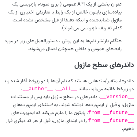
عنوان بخشی از یک API عمومی ( برای نمونه، بازنویسی یک
پیاده‌سازی پایتون خالص از یک رابط با تعاریفی اختیاری از یک
ماژول شتابدهنده و اینکه دقیقا از قبل مشخص نشده است
کدام تعاریف بازنویسی می‌شوند).
هنگام بازنشر نام‌ها به این روش ، دستورالعمل‌های زیر در مورد
رابط‌های عمومی و داخلی همچنان اعمال می‌شوند.
داندرهای سطح ماژول
داندرها، متغیر/متدهایی هستند که نام آن‌ها با دو زیرخط آغاز شده و با
دو زیرخط خاتمه می‌یابد، مانند
،
،
__author__
__all__
. داندرهای در سطح ماژول باید پس از مستندات
__version__
ماژول، و قبل از ایمپورت‌ها نوشته شوند،
به استثنای
ایمپورت‌های
. پایتون ما را ملزم می‌کند که ایمپورت‌های
from
__future__
را در ابتدای ماژول، قبل از هر کد دیگری قرار
from
__future__
دهیم.