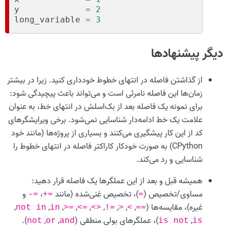
y
=
2
long_variable
=
3
دیگر پیشنهادها
از گذاشتن فاصله در انتهای خطوط خودداری کنید. زیرا در بیشتر
زمان‌ها این فاصله نامرئی است و می‌تواند باعث پیچیدگی شود:
برای نمونه یک فاصله بعد از بک‌اسلش در انتهای خط، به عنوان
علامت یک خط ادامه‌دار شناسایی نمی‌شود. برخی ویرایشگرهای
کد از این کار پیشگیری می‌کنند و بسیاری از پروژه‌ها (مانند خود
CPython) به صورت خودکار کاراکتر فاصله در انتهای خطوط را
شناسایی و رد می‌کند.
همیشه قبل و بعد از این عملگرها یک فاصله قرار دهید:
مساوی/تخصیص (
)، تخصیص غنی‌شده (مانند
،
و
-=
+=
=
غیره)، مقایسه‌ها (
,
,
,
,
,
,
,
,
,
not
in
in
>=
<=
<>
!=
>
<
==
,
)، عملگرهای بولی منطقی (
,
,
).
not
or
and
is
not
is