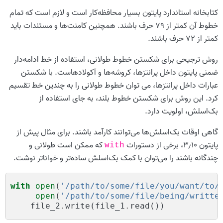
کتابخانه استاندارد پایتون بسیار محافظه‌کار است و لازم است که تمام
خطوط آن کمتر از ۷۹ حرف باشند. همچنین کامنت‌ها و مستندات باید
کمتر از ۷۲ حرف باشند.
روش ترجیحی برای شکستن خطوط طولانی، استفاده از خط ادامه‌دار
ضمنی پایتون داخل پرانتزها، کروشه‌ها و آکولادهاست. با شکستن
عبارات داخل پرانتزها، می توان خطوط طولانی را به چندین خط تقسیم
کرد. این روش برای شکستن خطوط بلند، به جای استفاده از
بک‌اسلش، اولویت دارد.
گاهی اوقات بک‌اسلش‌ها می‌توانند کارآمد باشند. برای مثال پیش از
پایتون ۳٫۱۰، برخی از دستورات
که ممکن است طولانی و
with
چندگانه باشند را می‌توان با کمک بک‌اسلش ساده‌تر و خواناتر نوشت.
with
open
(
'/path/to/some/file/you/want/to/
open
(
'/path/to/some/file/being/writte
file_2
.
write
(
file_1
.
read
())