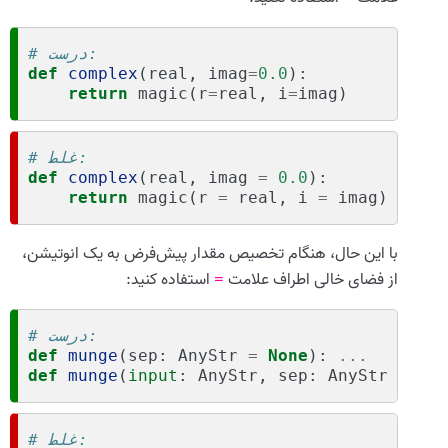
# درست:
def
complex
(
real
,
imag
=
0.0
):
return
magic
(
r
=
real
,
i
=
imag
)
# غلط:
def
complex
(
real
,
imag
=
0.0
):
return
magic
(
r
=
real
,
i
=
imag
)
با این حال، هنگام تخصیص مقدار پیش‌فرض به یک انوتیشن،
از فضای خالی اطراف علامت
استفاده کنید:
=
# درست:
def
munge
(
sep
:
AnyStr
=
None
):
...
def
munge
(
input
:
AnyStr
,
sep
:
AnyStr
=
Non
# غلط: