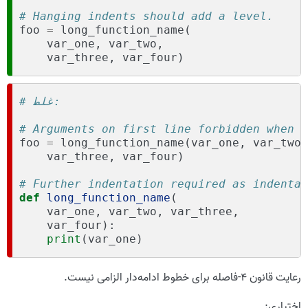
# Hanging indents should add a level.
foo
=
long_function_name
(
var_one
,
var_two
,
var_three
,
var_four
)
# غلط:
# Arguments on first line forbidden when n
foo
=
long_function_name
(
var_one
,
var_two
,
var_three
,
var_four
)
# Further indentation required as indentat
def
long_function_name
(
var_one
,
var_two
,
var_three
,
var_four
):
print
(
var_one
)
رعایت قانون ۴-فاصله برای خطوط ادامه‌دار الزامی نیست.
اختیاری: